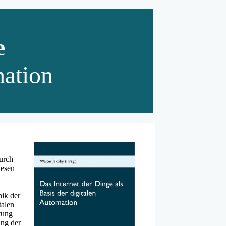
e
mation
urch
iesen
ik der
talen
tung
ung der