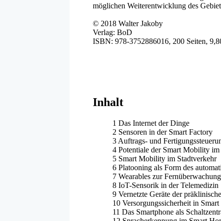
möglichen Weiterentwicklung des Gebiets
© 2018 Walter Jakoby
Verlag: BoD
ISBN: 978-3752886016, 200 Seiten, 9,8
Inhalt
1 Das Internet der Dinge
2 Sensoren in der Smart Factory
3 Auftrags- und Fertigungssteueru
4 Potentiale der Smart Mobility 
5 Smart Mobility im Stadtverkehr
6 Platooning als Form des automati
7 Wearables zur Fernüberwachung
8 IoT-Sensorik in der Telemedizin
9 Vernetzte Geräte der präklinisc
10 Versorgungssicherheit in Smart
11 Das Smartphone als Schaltzent
12 Spracherkennung im Smart H