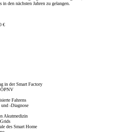
 in den nächsten Jahren zu gelangen.
0 €
ng in der Smart Factory
im ÖPNV
sierte Fahrens
 und -Diagnose
hen Akutmedizin
 Grids
rale des Smart Home
ome